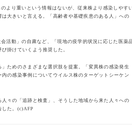
ものより重いという情報はないが、従来株より感染しやす
響は大きいと言える。「高齢者や基礎疾患のある人」への
社会活動」の自粛など、「現地の疫学的状況に応じた医薬
呼び掛けていくよう推奨した。
」ためのさまざまな選択肢を提案。「変異株の感染発生
ー内の感染事例についてウイルス株のターゲットシーケン
人々の「追跡と検査」、そうした地域から来た人々への
た。(c)AFP