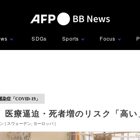
ews
SDGs
Sports
Focus
P
∨
∨
∨
症「COVID-19」
、医療逼迫・死者増のリスク「高い」
 [
スウェーデン
ヨーロッパ
]