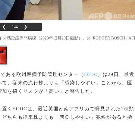
❮
1/4
❯
門病棟（2020年12月29日撮影）。(c) RODGER BOSCH / AF
関である欧州疾病予防管理センター（
）は29日、最近
ECDC
いて、従来の流行株よりも「感染しやすい」ことから、医
増加を招くリスクが「高い」と警告した。
置くECDCは、最近英国と南アフリカで発見された2種類
、どちらも従来株よりも「感染しやすい」兆候があると指