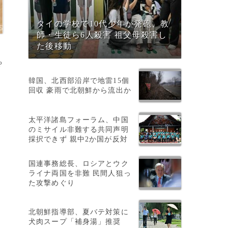
タイの学校で10代少年が発砲、教
師・生徒ら6人殺害 祖父母殺害し
た後移動
P
韓国、北西部沿岸で地雷15個
回収 豪雨で北朝鮮から流出か
太平洋諸島フォーラム、中国
のミサイル非難する共同声明
採択できず 親中2か国が反対
国連事務総長、ロシアとウク
ライナ両国を非難 民間人狙っ
た攻撃めぐり
北朝鮮指導部、夏バテ対策に
犬肉スープ「補身湯」推奨