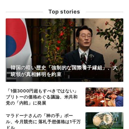
Top stories
韓国の暗い歴史「強制的な国際養子縁組」、大
統領が真相解明を約束
「1個3000円超もすべきではない」
ブリトーの価格めぐる議論、米共和
党の「内戦」に発展
マラドーナさんの「神の手」ボー
ル、今月競売に 落札予想価格は1千万
ドル