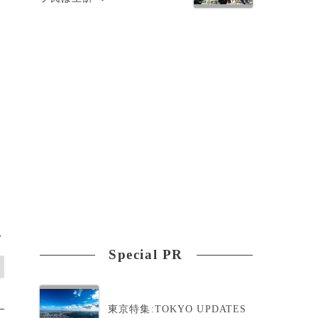
>
Special PR
東京特集:TOKYO UPDATES