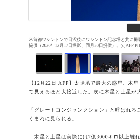
米首都ワシントンで日没後にワシントン記念塔と共に撮
提供（2020年12月17日撮影、同月20日提供）。(c)AFP PHOTO
【12月22日 AFP】太陽系で最大の惑星、木
て見えるほど大接近した。次に木星と土星が大
「グレートコンジャンクション」と呼ばれる
くまれに見られる。
木星と土星は実際には7億3000キロ以上離