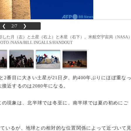
❮
2/7
❯
影した月（左）と土星（右上）と木星（右下）。米航空宇宙局（NASA
 /NASA/BILL INGALLS/HANDOUT
星と2番目に大きい土星が21日夕、約400年ぶりにほぼ重な
接近するのは2080年になる。
この現象は、北半球では冬至に、南半球では夏の初めにご
れているが、地球との相対的な位置関係によって近づいて