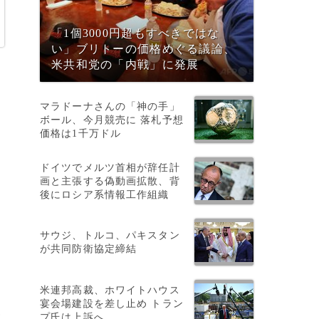
「1個3000円超もすべきではな
い」ブリトーの価格めぐる議論、
米共和党の「内戦」に発展
）
マラドーナさんの「神の手」
ボール、今月競売に 落札予想
価格は1千万ドル
ドイツでメルツ首相が辞任計
画と主張する偽動画拡散、背
っ
後にロシア系情報工作組織
サウジ、トルコ、パキスタン
が共同防衛協定締結
米連邦高裁、ホワイトハウス
宴会場建設を差し止め トラン
見
プ氏は上訴へ