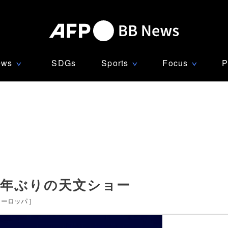
ews
SDGs
Sports
Focus
P
∨
∨
∨
0年ぶりの天文ショー
ヨーロッパ
]