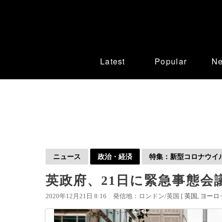
Latest
Popular
N
ニュース
政治・経済
特集：新型コロナウイルス
英政府、21日に緊急事態会
2020年12月21日 8:16
発信地：ロンドン/英国 [
英国
ヨーロ