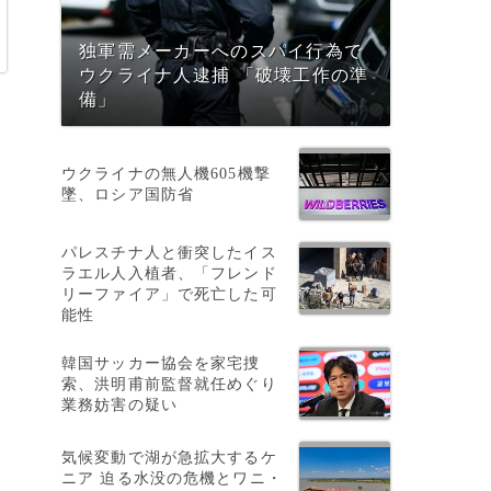
独軍需メーカーへのスパイ行為で
ウクライナ人逮捕 「破壊工作の準
備」
ウクライナの無人機605機撃
墜、ロシア国防省
パレスチナ人と衝突したイス
ラエル人入植者、「フレンド
リーファイア」で死亡した可
能性
韓国サッカー協会を家宅捜
索、洪明甫前監督就任めぐり
業務妨害の疑い
気候変動で湖が急拡大するケ
ニア 迫る水没の危機とワニ・