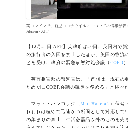
英ロンドンで、新型コロナウイルスについての情報が表示された
Akmen / AFP
【12月21日 AFP】英政府は20日、英国
の旅行者の入国を禁止したほか、英国の物流
とを受け、政府の緊急事態対処会議（
COBR
英首相官邸の報道官は、「首相は、現在の状
ため明日COBR会議の議長を務める」と述べ
マット・ハンコック（
）保健
Matt Hancock
れわれは極めて迅速かつ断固として対応して
の集まりの禁止、生活必需品以外のものを売
込めていなかった。われわれはこれを抑え込