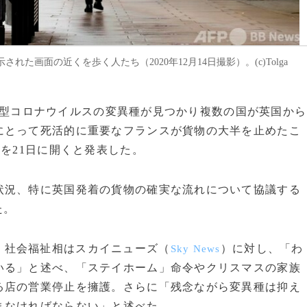
画面の近くを歩く人たち（2020年12月14日撮影）。(c)Tolga
内で新型コロナウイルスの変異種が見つかり複数の国が英国から
にとって死活的に重要なフランスが貨物の大半を止めたこ
）を21日に開くと発表した。
況、特に英国発着の貨物の確実な流れについて協議する
た。
・社会福祉相はスカイニューズ（
）に対し、「わ
Sky News
いる」と述べ、「ステイホーム」命令やクリスマスの家族
る店の営業停止を擁護。さらに「残念ながら変異種は抑え
まなければならない」と述べた。