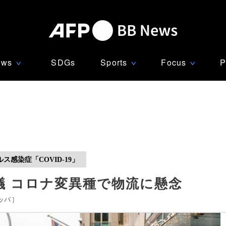
ews
SDGs
Sports
Focus
P
∨
∨
∨
感染症「COVID-19」
議 コロナ変異種で物流に懸念
ッパ
]