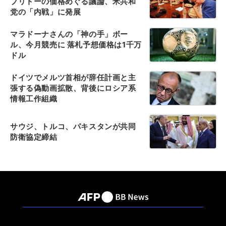
ブリトーの価格めぐる議論、米共和
党の「内戦」に発展
マラドーナさんの「神の手」ボー
ル、今月競売に 落札予想価格は1千万
ドル
ドイツでメルツ首相が辞任計画と主
張する偽動画拡散、背後にロシア系
情報工作組織
サウジ、トルコ、パキスタンが共同
防衛協定締結