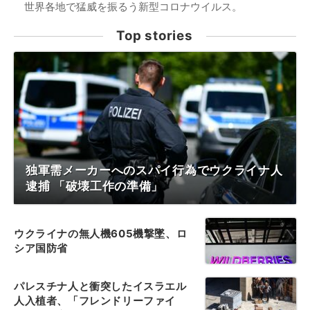
世界各地で猛威を振るう新型コロナウイルス。
Top stories
独軍需メーカーへのスパイ行為でウクライナ人
逮捕 「破壊工作の準備」
ウクライナの無人機605機撃墜、ロ
シア国防省
パレスチナ人と衝突したイスラエル
人入植者、「フレンドリーファイ