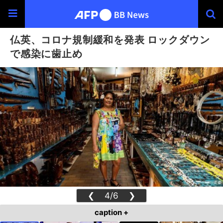
仏英、コロナ規制緩和を発表 ロックダウン
で感染に歯止め
❮
4/6
❯
caption +