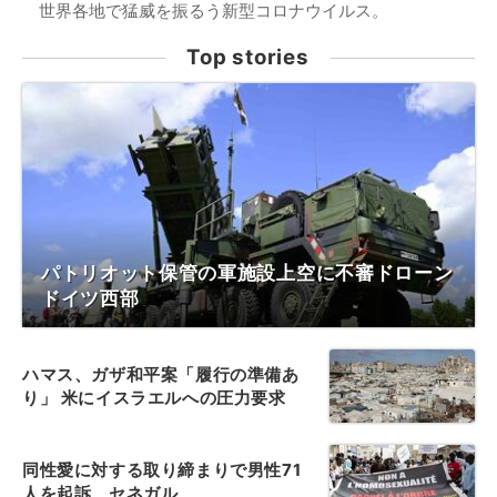
世界各地で猛威を振るう新型コロナウイルス。
Top stories
パトリオット保管の軍施設上空に不審ドローン
ドイツ西部
ハマス、ガザ和平案「履行の準備あ
り」 米にイスラエルへの圧力要求
同性愛に対する取り締まりで男性71
人を起訴、セネガル