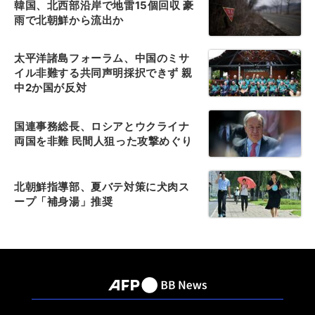
韓国、北西部沿岸で地雷15個回収 豪
雨で北朝鮮から流出か
太平洋諸島フォーラム、中国のミサ
イル非難する共同声明採択できず 親
中2か国が反対
国連事務総長、ロシアとウクライナ
両国を非難 民間人狙った攻撃めぐり
北朝鮮指導部、夏バテ対策に犬肉ス
ープ「補身湯」推奨