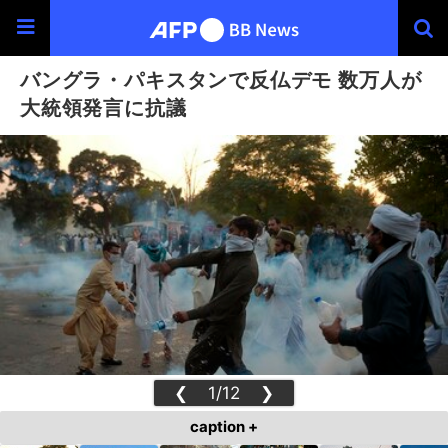
バングラ・パキスタンで反仏デモ 数万人が
大統領発言に抗議
❮
1/12
❯
caption +