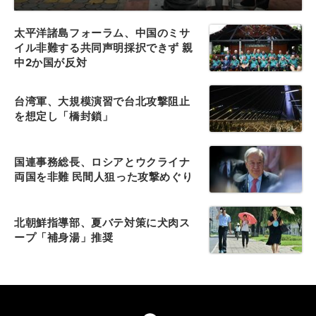
太平洋諸島フォーラム、中国のミサ
イル非難する共同声明採択できず 親
中2か国が反対
台湾軍、大規模演習で台北攻撃阻止
を想定し「橋封鎖」
国連事務総長、ロシアとウクライナ
両国を非難 民間人狙った攻撃めぐり
北朝鮮指導部、夏バテ対策に犬肉ス
ープ「補身湯」推奨