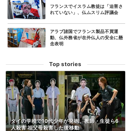
フランスでイスラム教徒は「迫害さ
れていない」、仏ムスリム評議会
アラブ諸国でフランス製品不買運
動、仏外務省が在外仏人の安全に懸
念表明
Top stories
タイの学校で10代少年が発砲、教師・生徒ら6
人殺害 祖父母殺害した後移動