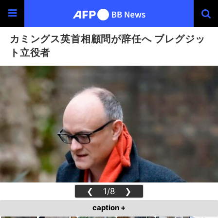
カミングス英首相顧問が辞任へ ブレグジッ
ト立役者
❮
1/8
❯
caption +