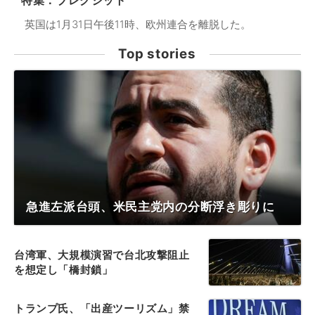
特集：ブレグジット
英国は1月31日午後11時、欧州連合を離脱した。
Top stories
急進左派台頭、米民主党内の分断浮き彫りに
台湾軍、大規模演習で台北攻撃阻止
を想定し「橋封鎖」
トランプ氏、「出産ツーリズム」禁