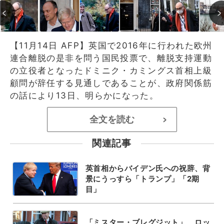
【11月14日 AFP】英国で2016年に行われた欧州
連合離脱の是非を問う国民投票で、離脱支持運動
の立役者となったドミニク・カミングス首相上級
顧問が辞任する見通しであることが、政府関係筋
の話により13日、明らかになった。
全文を読む
>
関連記事
英首相からバイデン氏への祝辞、背
景にうっすら「トランプ」「2期
目」
「ミスター・ブレグジット」、ロッ