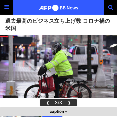
過去最高のビジネス立ち上げ数 コロナ禍の
米国
❮
3/3
❯
caption +