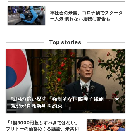
車社会の米国、コロナ禍でスクータ
ー人気 慣れない運転に警告も
Top stories
韓国の暗い歴史「強制的な国際養子縁組」、大
統領が真相解明を約束
「1個3000円超もすべきではない」
ブリトーの価格めぐる議論、米共和