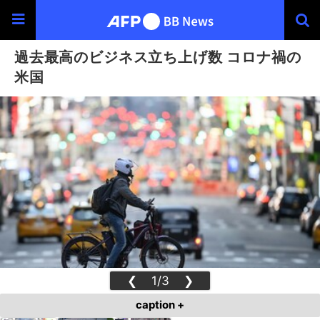
過去最高のビジネス立ち上げ数 コロナ禍の
米国
❮
1/3
❯
caption +