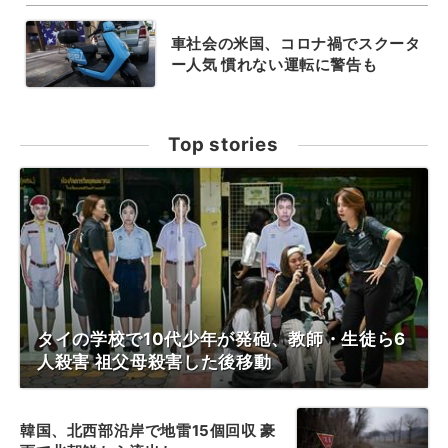
車社会の米国、コロナ禍でスクータ
ー人気 慣れない運転に警告も
Top stories
タイの学校で10代少年が発砲、教師・生徒ら6
人殺害 祖父母殺害した後移動
韓国、北西部沿岸で地雷15個回収 豪