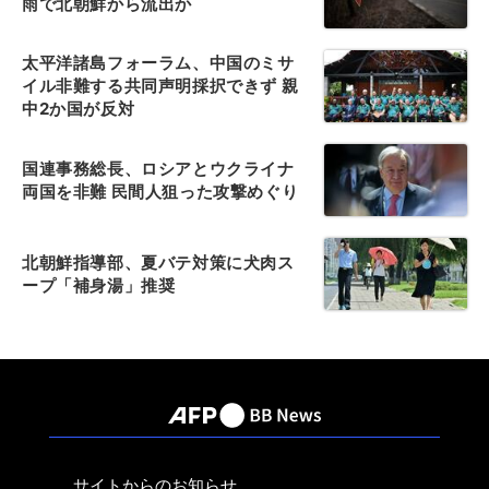
雨で北朝鮮から流出か
太平洋諸島フォーラム、中国のミサ
イル非難する共同声明採択できず 親
中2か国が反対
国連事務総長、ロシアとウクライナ
両国を非難 民間人狙った攻撃めぐり
北朝鮮指導部、夏バテ対策に犬肉ス
ープ「補身湯」推奨
サイトからのお知らせ