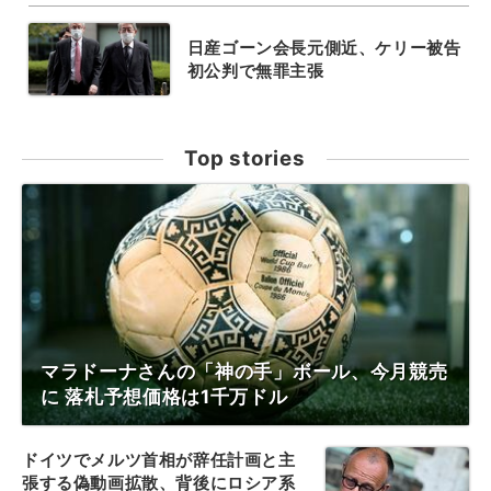
日産ゴーン会長元側近、ケリー被告
初公判で無罪主張
Top stories
マラドーナさんの「神の手」ボール、今月競売
に 落札予想価格は1千万ドル
ドイツでメルツ首相が辞任計画と主
張する偽動画拡散、背後にロシア系