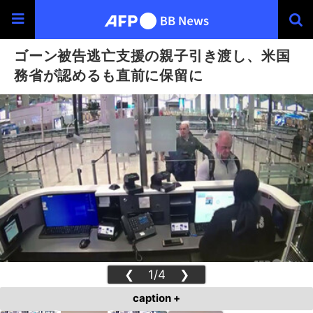
ゴーン被告逃亡支援の親子引き渡し、米国
務省が認めるも直前に保留に
❮
1/4
❯
caption +