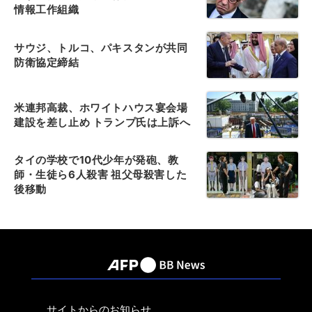
情報工作組織
サウジ、トルコ、パキスタンが共同
防衛協定締結
米連邦高裁、ホワイトハウス宴会場
建設を差し止め トランプ氏は上訴へ
タイの学校で10代少年が発砲、教
師・生徒ら6人殺害 祖父母殺害した
後移動
サイトからのお知らせ