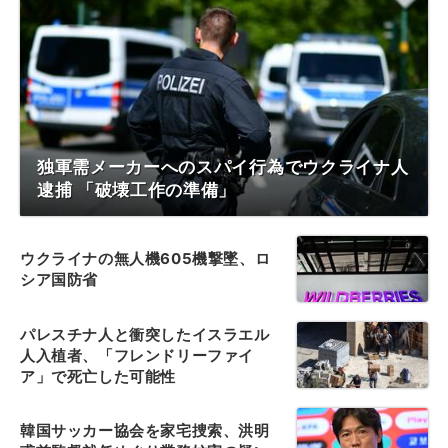
独軍需メーカーへのスパイ行為でウクライナ人
逮捕 「破壊工作の準備」
ウクライナの無人機605機撃墜、ロ
シア国防省
パレスチナ人と衝突したイスラエル
人入植者、「フレンドリーファイ
ア」で死亡した可能性
韓国サッカー協会を家宅捜索、洪明