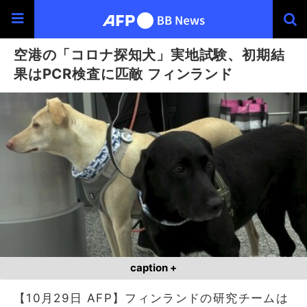
空港の「コロナ探知犬」実地試験、初期結
果はPCR検査に匹敵 フィンランド
caption +
【10月29日 AFP】フィンランドの研究チームは