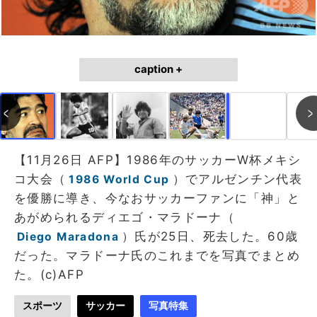
caption +
作成中
画像作成中
【11月26日 AFP】1986年のサッカーW杯メキシ
コ大会（
）でアルゼンチン代表
1986 World Cup
を優勝に導き、今なおサッカーファンに「神」と
あがめられるディエゴ・マラドーナ（
）氏が25日、死去した。60歳
Diego Maradona
だった。マラドーナ氏のこれまでを写真でまとめ
た。(c)AFP
スポーツ
サッカー
写真特集