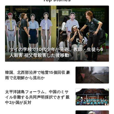
タイの学校で10代少年が発砲、教師・生徒ら6
人殺害 祖父母殺害した後移動
韓国、北西部沿岸で地雷15個回収 豪
雨で北朝鮮から流出か
太平洋諸島フォーラム、中国のミサ
イル非難する共同声明採択できず 親
中2か国が反対