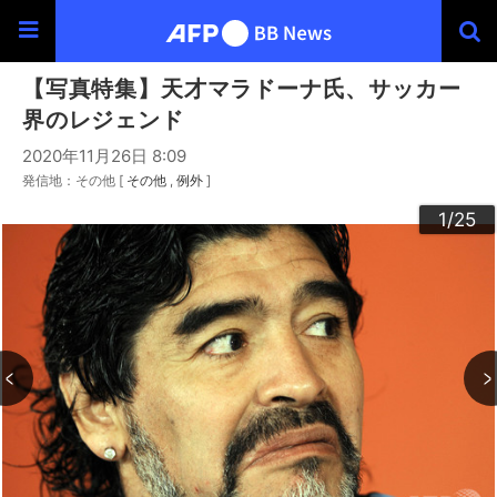
【写真特集】天才マラドーナ氏、サッカー
界のレジェンド
2020年11月26日 8:09
発信地：その他 [
その他
例外
]
20
23
24
22
25
10
13
14
16
19
12
15
17
18
21
11
3
4
6
9
2
5
7
8
1
/25
/25
/25
/25
/25
/25
/25
/25
/25
/25
/25
/25
/25
/25
/25
/25
/25
/25
/25
/25
/25
/25
/25
/25
/25