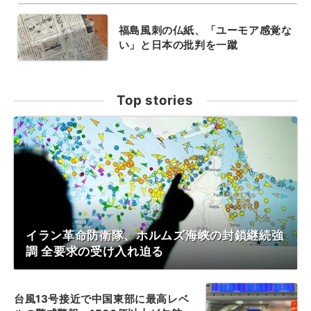
福島風刺の仏紙、「ユーモア感覚な
い」と日本の批判を一蹴
Top stories
イラン革命防衛隊、ホルムズ海峡の封鎖継続強
調 全要求の受け入れ迫る
台風13号接近で中国東部に最高レベ