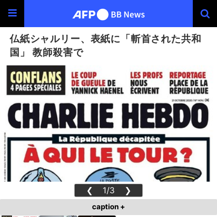
仏紙シャルリー、表紙に「斬首された共和
国」 教師殺害で
❮
1/3
❯
caption +