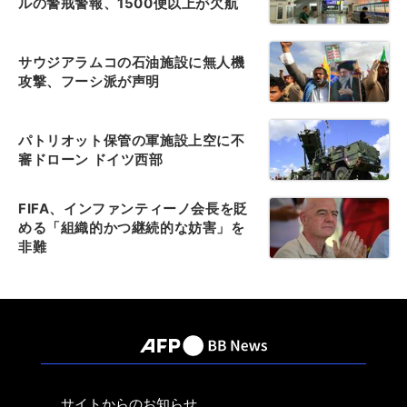
ルの警戒警報、1500便以上が欠航
サウジアラムコの石油施設に無人機
攻撃、フーシ派が声明
パトリオット保管の軍施設上空に不
審ドローン ドイツ西部
FIFA、インファンティーノ会長を貶
める「組織的かつ継続的な妨害」を
非難
サイトからのお知らせ