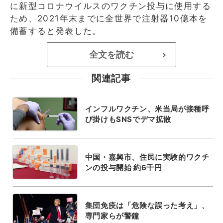
に新型コロナウイルスのワクチン投与に使用する
ため、2021年末までに全世界で注射器10億本を
備蓄すると発表した。
全文を読む
>
関連記事
インフルワクチン、米当局が接種呼
び掛けもSNSでデマ拡散
中国・嘉興市、住民に実験的ワクチ
ンの投与開始 約6千円
集団免疫は「危険な誤った考え」、
専門家らが警鐘