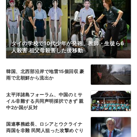
タイの学校で10代少年が発砲、教師・生徒ら6
人殺害 祖父母殺害した後移動
韓国、北西部沿岸で地雷15個回収 豪
雨で北朝鮮から流出か
太平洋諸島フォーラム、中国のミサ
イル非難する共同声明採択できず 親
中2か国が反対
国連事務総長、ロシアとウクライナ
両国を非難 民間人狙った攻撃めぐり