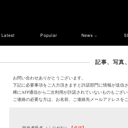
Latest
Popular
News
S
∨
記事、写真
お問い合わせありがとうございます。
下記に必要事項をご入力頂きますと許諾部門に情報が送信
稀にAFP通信から二次利用が許諾されていないものもござ
ご連絡の必要な方は、お名前、ご連絡先メールアドレスを