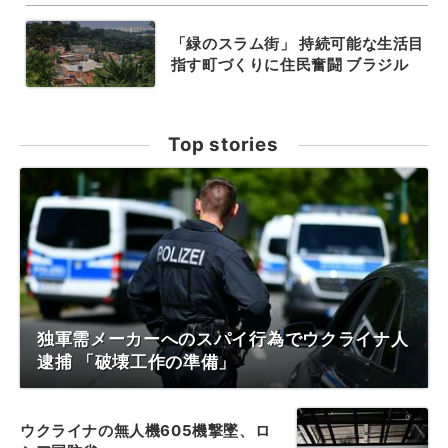
「緑のスラム街」 持続可能な生活目
指す町づくりに住民奮闘 ブラジル
Top stories
独軍需メーカーへのスパイ行為でウクライナ人
逮捕 「破壊工作の準備」
ウクライナの無人機605機撃墜、ロ