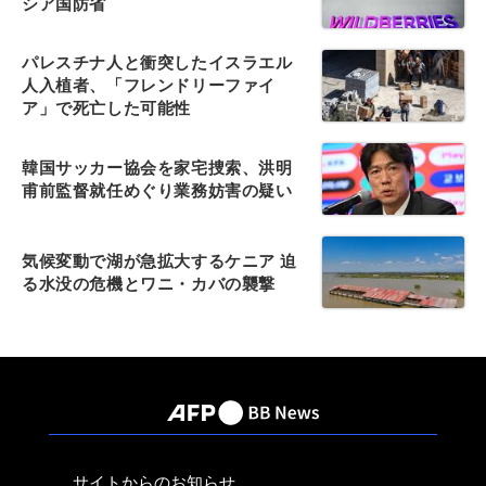
シア国防省
パレスチナ人と衝突したイスラエル
人入植者、「フレンドリーファイ
ア」で死亡した可能性
韓国サッカー協会を家宅捜索、洪明
甫前監督就任めぐり業務妨害の疑い
気候変動で湖が急拡大するケニア 迫
る水没の危機とワニ・カバの襲撃
サイトからのお知らせ