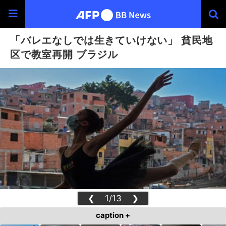
「バレエなしでは生きていけない」 貧民地
区で教室再開 ブラジル
❮
1/13
❯
caption +