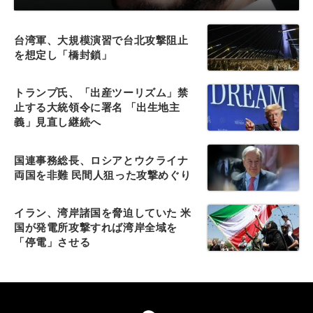
台湾軍、大規模演習で台北攻撃阻止
を想定し「橋封鎖」
トランプ氏、「出産ツーリズム」禁
止する大統領令に署名 「出生地主
義」見直し継続へ
国連事務総長、ロシアとウクライナ
両国を非難 民間人狙った攻撃めぐり
イラン、湾岸諸国を脅迫していた 米
国が発電所攻撃すれば湾岸全域を
「停電」させる