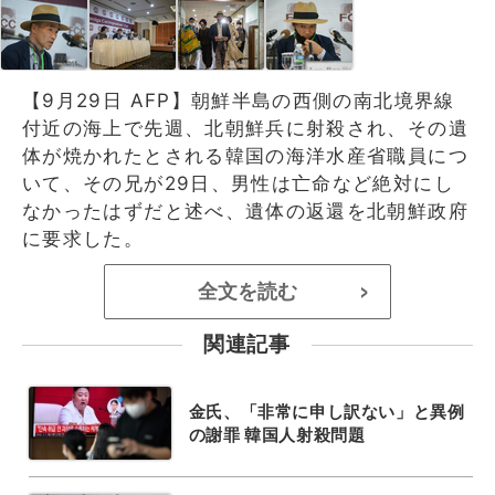
【9月29日 AFP】朝鮮半島の西側の南北境界線
付近の海上で先週、北朝鮮兵に射殺され、その遺
体が焼かれたとされる韓国の海洋水産省職員につ
いて、その兄が29日、男性は亡命など絶対にし
なかったはずだと述べ、遺体の返還を北朝鮮政府
に要求した。
全文を読む
>
関連記事
金氏、「非常に申し訳ない」と異例
の謝罪 韓国人射殺問題