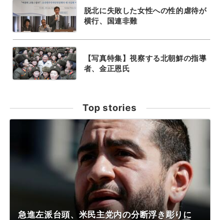
脱北に失敗した女性への性的虐待が
横行、国連非難
【写真特集】視察する北朝鮮の指導
者、金正恩氏
Top stories
急進左派台頭、米民主党内の分断浮き彫りに