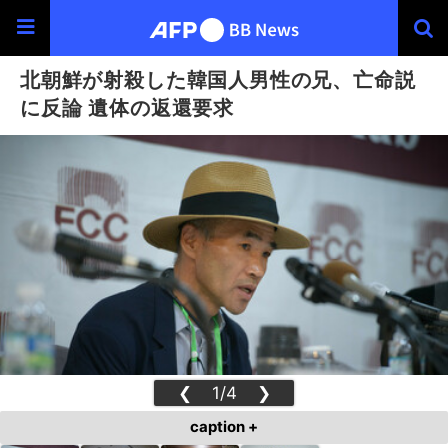
北朝鮮が射殺した韓国人男性の兄、亡命説
に反論 遺体の返還要求
❮
1/4
❯
caption +