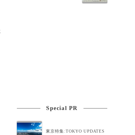
に
Special PR
東京特集:TOKYO UPDATES