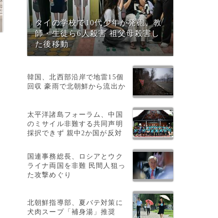
タイの学校で10代少年が発砲、教
師・生徒ら6人殺害 祖父母殺害し
た後移動
韓国、北西部沿岸で地雷15個
回収 豪雨で北朝鮮から流出か
太平洋諸島フォーラム、中国
のミサイル非難する共同声明
採択できず 親中2か国が反対
国連事務総長、ロシアとウク
ライナ両国を非難 民間人狙っ
た攻撃めぐり
北朝鮮指導部、夏バテ対策に
犬肉スープ「補身湯」推奨