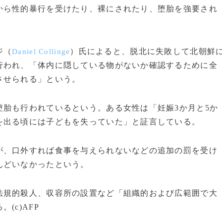
から性的暴行を受けたり、裸にされたり、堕胎を強要され
ジ（
）氏によると、脱北に失敗して北朝鮮
Daniel Collinge
行われ、「体内に隠している物がないか確認するために全
させられる」という。
胎も行われているという。ある女性は「妊娠3か月と5か
を出る頃には子どもを失っていた」と証言している。
、口外すれば食事を与えられないなどの追加の罰を受け
んどいなかったという。
規的殺人、収容所の設置など「組織的および広範囲で大
(c)AFP