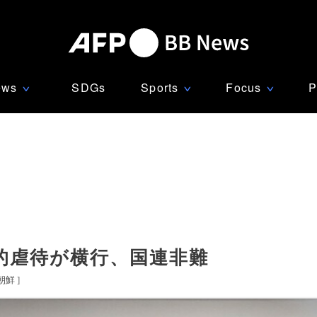
ews
SDGs
Sports
Focus
P
∨
∨
∨
的虐待が横行、国連非難
朝鮮
]