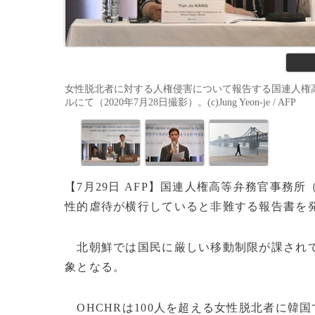
女性脱北者に対する人権侵害について報告する国連人権高
ルにて（2020年7月28日撮影）。(c)Jung Yeon-je / AFP
【7月29日 AFP】国連人権高等弁務官事務所
性的虐待が横行していると非難する報告書を
北朝鮮では国民に厳しい移動制限が課されて
象となる。
OHCHRは100人を超える女性脱北者に韓