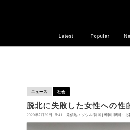
Latest
Popular
N
ニュース
社会
脱北に失敗した女性への性
2020年7月29日 15:41
発信地：ソウル/韓国 [
韓国
韓国・北