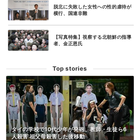
脱北に失敗した女性への性的虐待が
横行、国連非難
【写真特集】視察する北朝鮮の指導
者、金正恩氏
Top stories
タイの学校で10代少年が発砲、教師・生徒ら6
人殺害 祖父母殺害した後移動