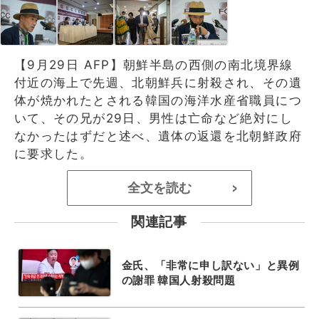
【9月29日 AFP】朝鮮半島の西側の南北境界線
付近の海上で先週、北朝鮮兵に射殺され、その遺
体が焼かれたとされる韓国の海洋水産省職員につ
いて、その兄が29日、男性は亡命など絶対にし
なかったはずだと述べ、遺体の返還を北朝鮮政府
に要求した。
全文を読む
>
関連記事
金氏、「非常に申し訳ない」と異例
の謝罪 韓国人射殺問題