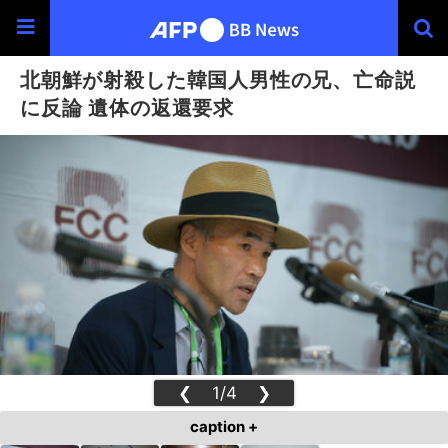
北朝鮮が射殺した韓国人男性の兄、亡命説
に反論 遺体の返還要求
❮
1/4
❯
caption +