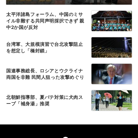
太平洋諸島フォーラム、中国のミサ
イル非難する共同声明採択できず 親
中2か国が反対
台湾軍、大規模演習で台北攻撃阻止
を想定し「橋封鎖」
国連事務総長、ロシアとウクライナ
両国を非難 民間人狙った攻撃めぐり
北朝鮮指導部、夏バテ対策に犬肉ス
ープ「補身湯」推奨