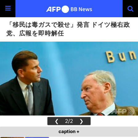
「移民は毒ガスで殺せ」発言 ドイツ極右政
党、広報を即時解任
❮
2/2
❯
caption +