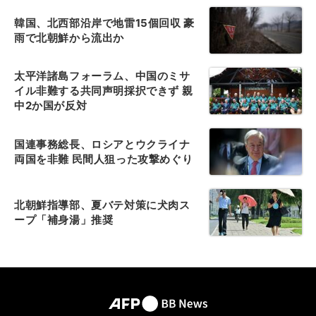
韓国、北西部沿岸で地雷15個回収 豪
雨で北朝鮮から流出か
太平洋諸島フォーラム、中国のミサ
イル非難する共同声明採択できず 親
中2か国が反対
国連事務総長、ロシアとウクライナ
両国を非難 民間人狙った攻撃めぐり
北朝鮮指導部、夏バテ対策に犬肉ス
ープ「補身湯」推奨