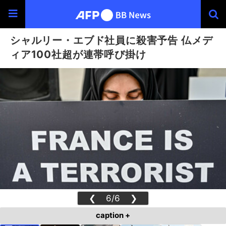
シャルリー・エブド社員に殺害予告 仏メデ
ィア100社超が連帯呼び掛け
❮
6/6
❯
caption +