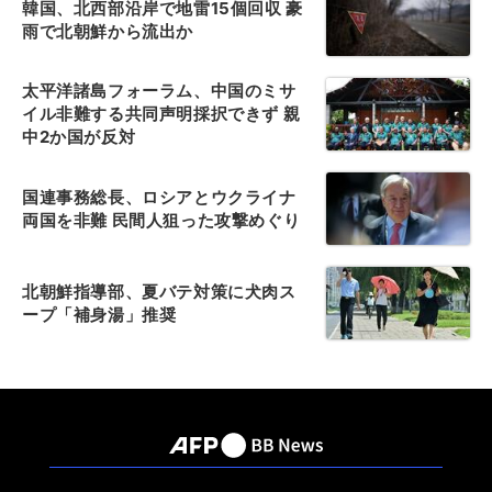
韓国、北西部沿岸で地雷15個回収 豪
雨で北朝鮮から流出か
太平洋諸島フォーラム、中国のミサ
イル非難する共同声明採択できず 親
中2か国が反対
国連事務総長、ロシアとウクライナ
両国を非難 民間人狙った攻撃めぐり
北朝鮮指導部、夏バテ対策に犬肉ス
ープ「補身湯」推奨