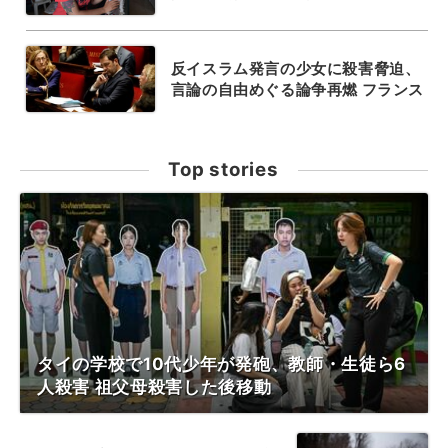
反イスラム発言の少女に殺害脅迫、
言論の自由めぐる論争再燃 フランス
Top stories
タイの学校で10代少年が発砲、教師・生徒ら6
人殺害 祖父母殺害した後移動