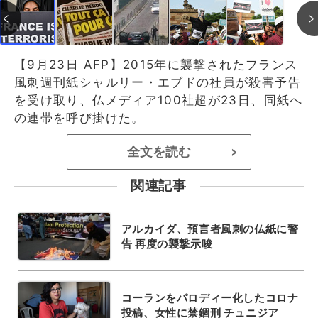
【9月23日 AFP】2015年に襲撃されたフランス
風刺週刊紙シャルリー・エブドの社員が殺害予告
を受け取り、仏メディア100社超が23日、同紙へ
の連帯を呼び掛けた。
全文を読む
>
関連記事
アルカイダ、預言者風刺の仏紙に警
告 再度の襲撃示唆
コーランをパロディー化したコロナ
投稿、女性に禁錮刑 チュニジア