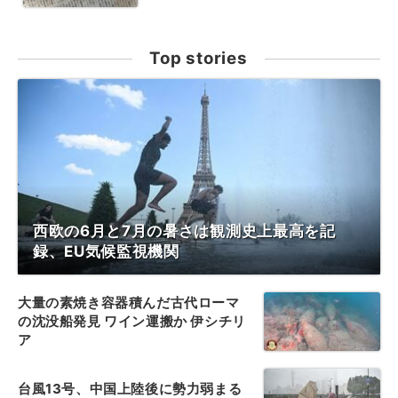
Top stories
西欧の6月と7月の暑さは観測史上最高を記
録、EU気候監視機関
大量の素焼き容器積んだ古代ローマ
の沈没船発見 ワイン運搬か 伊シチリ
ア
台風13号、中国上陸後に勢力弱まる