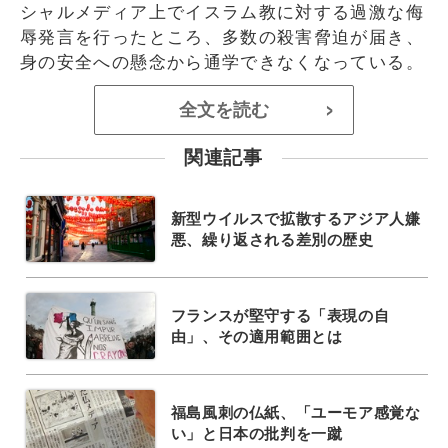
シャルメディア上でイスラム教に対する過激な侮
辱発言を行ったところ、多数の殺害脅迫が届き、
身の安全への懸念から通学できなくなっている。
全文を読む
>
関連記事
新型ウイルスで拡散するアジア人嫌
悪、繰り返される差別の歴史
フランスが堅守する「表現の自
由」、その適用範囲とは
福島風刺の仏紙、「ユーモア感覚な
い」と日本の批判を一蹴