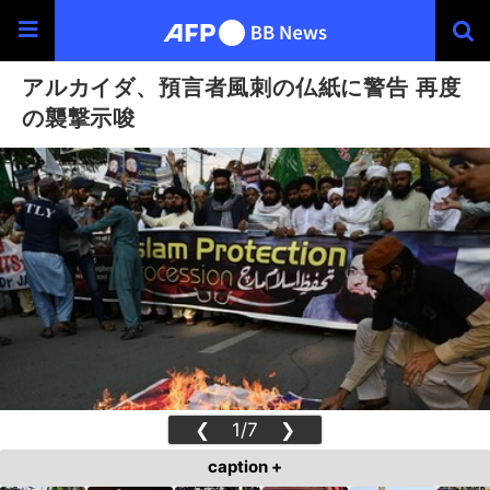
アルカイダ、預言者風刺の仏紙に警告 再度
の襲撃示唆
❮
1/7
❯
caption +