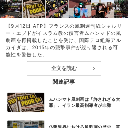
【9月12日 AFP】フランスの風刺週刊紙シャルリ
ー・エブドがイスラム教の預言者ムハンマドの風
刺画を再掲載したことを受け、国際テロ組織アル
カイダは、2015年の襲撃事件が繰り返される可
能性を警告した。
全文を読む
>
関連記事
ムハンマド風刺画は「許されざる大
罪」、イラン最高指導者が非難
仏報道界における風刺画の歴史、革