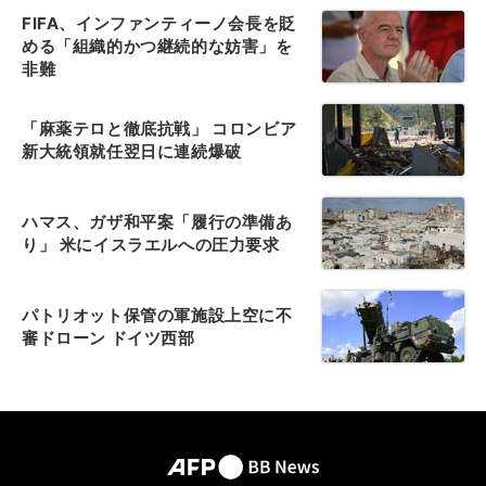
FIFA、インファンティーノ会長を貶
める「組織的かつ継続的な妨害」を
非難
「麻薬テロと徹底抗戦」 コロンビア
新大統領就任翌日に連続爆破
ハマス、ガザ和平案「履行の準備あ
り」 米にイスラエルへの圧力要求
パトリオット保管の軍施設上空に不
審ドローン ドイツ西部