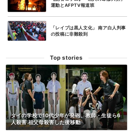
運動とAFPTV報道班
「レイプは黒人文化」 南ア白人判事
の投稿に非難殺到
Top stories
タイの学校で10代少年が発砲、教師・生徒ら6
人殺害 祖父母殺害した後移動