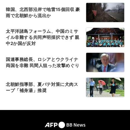
韓国、北西部沿岸で地雷15個回収 豪
雨で北朝鮮から流出か
太平洋諸島フォーラム、中国のミサ
イル非難する共同声明採択できず 親
中2か国が反対
国連事務総長、ロシアとウクライナ
両国を非難 民間人狙った攻撃めぐり
北朝鮮指導部、夏バテ対策に犬肉ス
ープ「補身湯」推奨