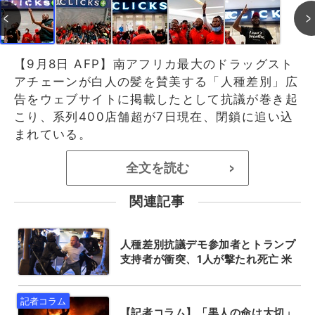
【9月8日 AFP】南アフリカ最大のドラッグスト
アチェーンが白人の髪を賛美する「人種差別」広
告をウェブサイトに掲載したとして抗議が巻き起
こり、系列400店舗超が7日現在、閉鎖に追い込
まれている。
全文を読む
>
関連記事
人種差別抗議デモ参加者とトランプ
支持者が衝突、1人が撃たれ死亡 米
【記者コラム】「黒人の命は大切」