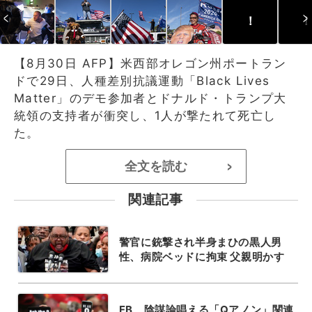
！
！
【8月30日 AFP】米西部オレゴン州ポートラン
ドで29日、人種差別抗議運動「Black Lives
Matter」のデモ参加者とドナルド・トランプ大
統領の支持者が衝突し、1人が撃たれて死亡し
た。
全文を読む
>
関連記事
警官に銃撃され半身まひの黒人男
性、病院ベッドに拘束 父親明かす
FB、陰謀論唱える「Qアノン」関連