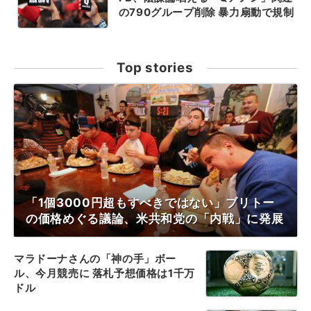
の790グループ削除 暴力扇動で規制
Top stories
「1個3000円超もすべきではない」ブリトー
の価格めぐる議論、米共和党の「内戦」に発展
マラドーナさんの「神の手」ボー
ル、今月競売に 落札予想価格は1千万
ドル