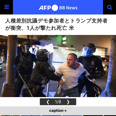
人種差別抗議デモ参加者とトランプ支持者
が衝突、1人が撃たれ死亡 米
❮
1/8
❯
caption +