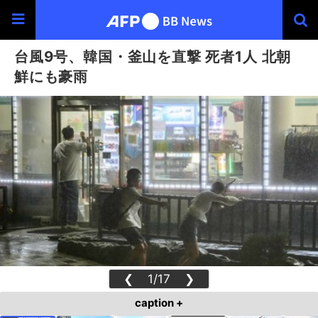
台風9号、韓国・釜山を直撃 死者1人 北朝
鮮にも豪雨
❮
1/17
❯
caption +