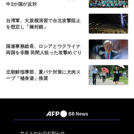
中2か国が反対
台湾軍、大規模演習で台北攻撃阻止
を想定し「橋封鎖」
国連事務総長、ロシアとウクライナ
両国を非難 民間人狙った攻撃めぐり
北朝鮮指導部、夏バテ対策に犬肉ス
ープ「補身湯」推奨
サイトからのお知らせ