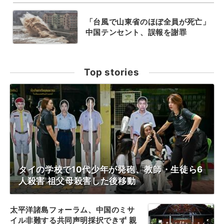
「台風で山東省のほぼ全員が死亡」
中国テンセント、誤報を謝罪
Top stories
タイの学校で10代少年が発砲、教師・生徒ら6
人殺害 祖父母殺害した後移動
太平洋諸島フォーラム、中国のミサ
イル非難する共同声明採択できず 親