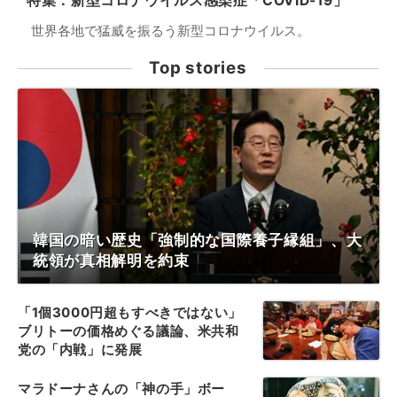
特集：新型コロナウイルス感染症「COVID-19」
世界各地で猛威を振るう新型コロナウイルス。
Top stories
韓国の暗い歴史「強制的な国際養子縁組」、大
統領が真相解明を約束
「1個3000円超もすべきではない」
ブリトーの価格めぐる議論、米共和
党の「内戦」に発展
マラドーナさんの「神の手」ボー