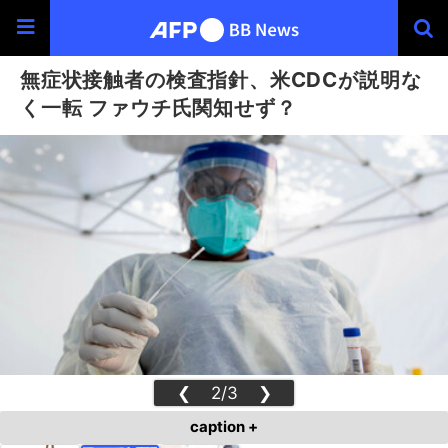
無症状接触者の検査指針、米CDCが説明な
く一転 ファウチ氏関知せず？
❮
2/3
❯
caption +