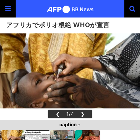
アフリカでポリオ根絶 WHOが宣言
❮
1/4
❯
caption +