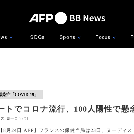
ews
SDGs
Sports
Focus
P
∨
∨
∨
症「COVID-19」
トでコロナ流行、100人陽性で懸
ンス
ヨーロッパ
]
【8月24日 AFP】フランスの保健当局は23日、ヌーディス