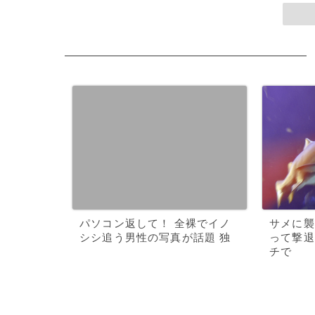
パソコン返して！ 全裸でイノ
サメに襲
シシ追う男性の写真が話題 独
って撃退
チで