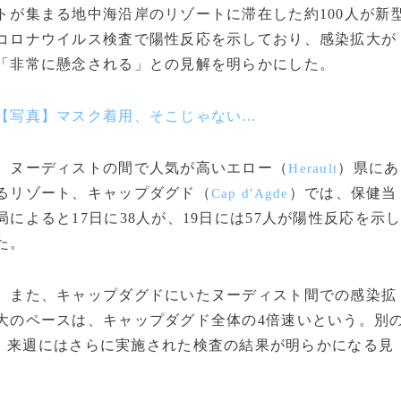
トが集まる地中海沿岸のリゾートに滞在した約100人が新
コロナウイルス検査で陽性反応を示しており、感染拡大が
「非常に懸念される」との見解を明らかにした。
【写真】マスク着用、そこじゃない…
ヌーディストの間で人気が高いエロー（
）県にあ
Herault
るリゾート、キャップダグド（
）では、保健当
Cap d'Agde
局によると17日に38人が、19日には57人が陽性反応を示
た。
また、キャップダグドにいたヌーディスト間での感染拡
大のペースは、キャップダグド全体の4倍速いという。別
、来週にはさらに実施された検査の結果が明らかになる見