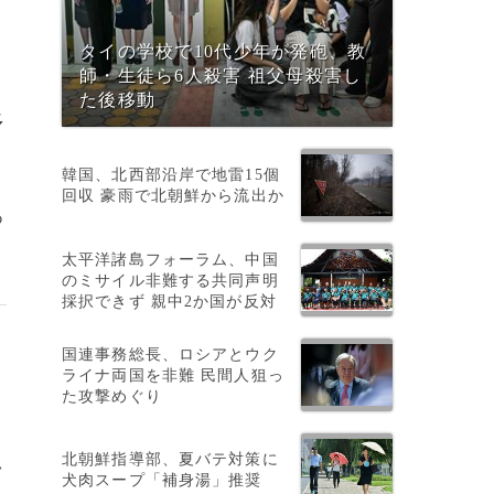
タイの学校で10代少年が発砲、教
師・生徒ら6人殺害 祖父母殺害し
た後移動
多
韓国、北西部沿岸で地雷15個
回収 豪雨で北朝鮮から流出か
あ
太平洋諸島フォーラム、中国
のミサイル非難する共同声明
採択できず 親中2か国が反対
国連事務総長、ロシアとウク
ライナ両国を非難 民間人狙っ
た攻撃めぐり
北朝鮮指導部、夏バテ対策に
>
犬肉スープ「補身湯」推奨