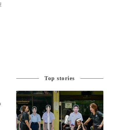
型
し
Top stories
の