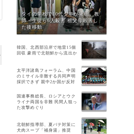
タイの学校で10代少年が発砲、教
師・生徒ら6人殺害 祖父母殺害し
た後移動
韓国、北西部沿岸で地雷15個
回収 豪雨で北朝鮮から流出か
太平洋諸島フォーラム、中国
も
のミサイル非難する共同声明
採択できず 親中2か国が反対
国連事務総長、ロシアとウク
ライナ両国を非難 民間人狙っ
た攻撃めぐり
北朝鮮指導部、夏バテ対策に
犬肉スープ「補身湯」推奨