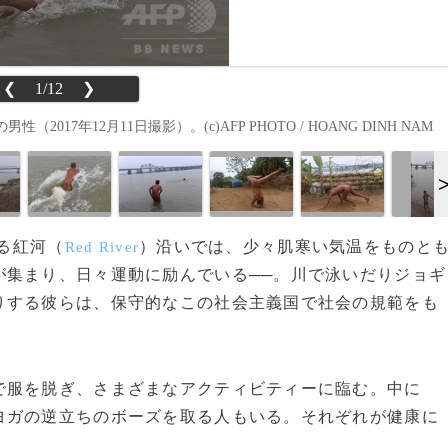
❮
1/12
❯
7年12月11日撮影）。(c)AFP PHOTO / HOANG DINH NAM
れる紅河（
）沿いでは、少々肌寒い気温をものと
Red River
が集まり、日々運動に励んでいる──。川で泳いだりジョギ
りする彼らは、保守的なこの社会主義国で社会の規範をも
服を脱ぎ、さまざまなアクティビティーに臨む。中に
ヨガの逆立ちのボーズを取る人もいる。それぞれが健康に