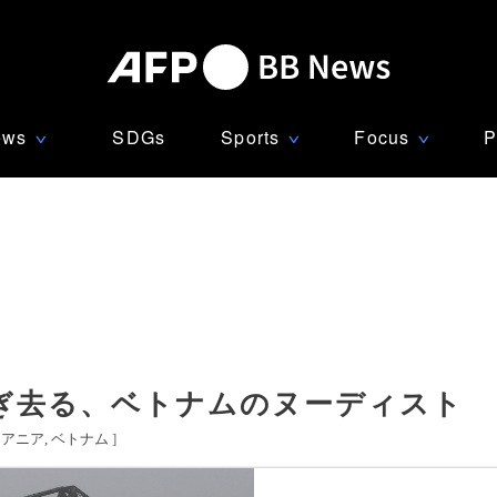
ews
SDGs
Sports
Focus
P
∨
∨
∨
ぎ去る、ベトナムのヌーディスト
セアニア
ベトナム
]