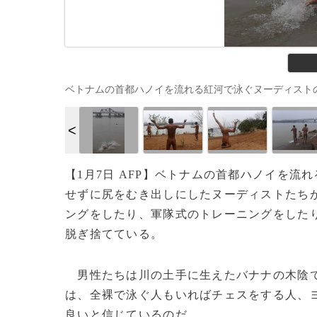
ベトナムの首都ハノイを流れる紅河で泳ぐヌーディストの男性（201
【1月7日 AFP】ベトナムの首都ハノイを流
せずに尻をむき出しにしたヌーディストたち
ングをしたり、軍隊式のトレーニングをした
脱ぎ捨てている。
男性たちは川の土手に生えたバナナの木陰で
は、全裸で泳ぐ人もいればチェスをする人、
良いと信じているのだ。