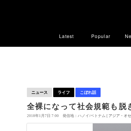
Latest
Popular
N
ニュース
ライフ
こぼれ話
全裸になって社会規範も脱
2018年1月7日 7:00
発信地：ハノイ/ベトナム [
アジア・オ