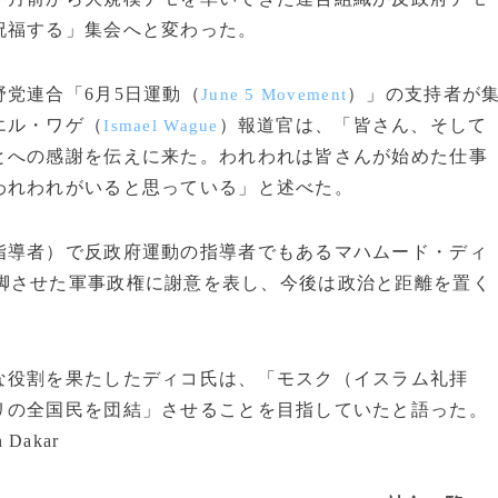
祝福する」集会へと変わった。
党連合「6月5日運動（
）」の支持者が
June 5 Movement
エル・ワゲ（
）報道官は、「皆さん、そして
Ismael Wague
とへの感謝を伝えに来た。われわれは皆さんが始めた仕事
われわれがいると思っている」と述べた。
導者）で反政府運動の指導者でもあるマハムード・ディ
失脚させた軍事政権に謝意を表し、今後は政治と距離を置く
役割を果たしたディコ氏は、「モスク（イスラム礼拝
リの全国民を団結」させることを目指していたと語った。
n Dakar