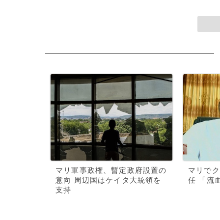
マリ軍事政権、暫定政府設置の
マリでク
意向 周辺国はケイタ大統領を
任 「流
支持