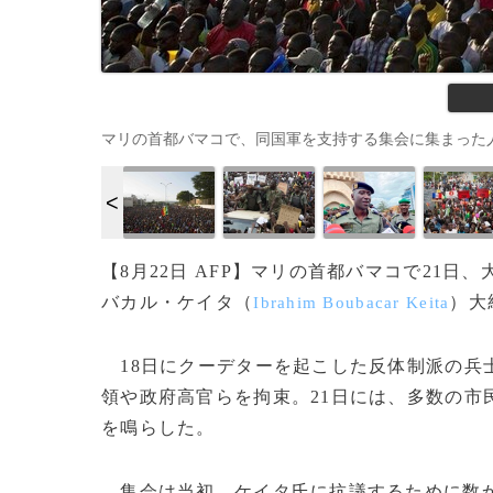
マリの首都バマコで、同国軍を支持する集会に集まった人々（2020
【8月22日 AFP】マリの首都バマコで21
バカル・ケイタ（
）大
Ibrahim Boubacar Keita
18日にクーデターを起こした反体制派の兵
領や政府高官らを拘束。21日には、多数の市
を鳴らした。
集会は当初、ケイタ氏に抗議するために数か