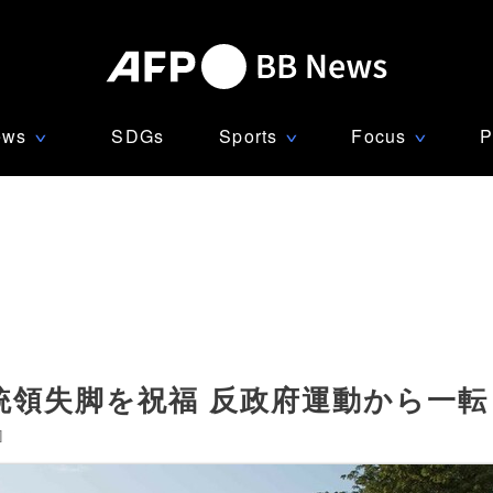
ews
SDGs
Sports
Focus
P
∨
∨
∨
統領失脚を祝福 反政府運動から一転
]