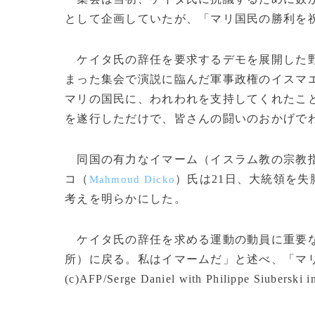
として企画していたが、「マリ国民の勝利を
ケイタ氏の辞任を要求するデモを展開した野
まった集会で演説に臨んだ軍事政権のイスマ
マリの国民に、われわれを支持してくれたこ
を遂行しただけで、皆さんの闘いのおかげで
同国の有力なイマーム（イスラム教の宗教指
コ（
）氏は21日、大統領を
Mahmoud Dicko
考えを明らかにした。
ケイタ氏の辞任を求める運動の動員に重要な
所）に戻る。私はイマームだ」と述べ、「マ
(c)AFP/Serge Daniel with Philippe Siuberski i