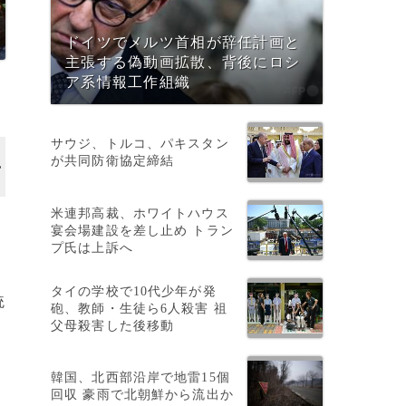
ドイツでメルツ首相が辞任計画と
主張する偽動画拡散、背後にロシ
ア系情報工作組織
サウジ、トルコ、パキスタン
が共同防衛協定締結
米連邦高裁、ホワイトハウス
宴会場建設を差し止め トラン
プ氏は上訴へ
タイの学校で10代少年が発
統
砲、教師・生徒ら6人殺害 祖
父母殺害した後移動
韓国、北西部沿岸で地雷15個
回収 豪雨で北朝鮮から流出か