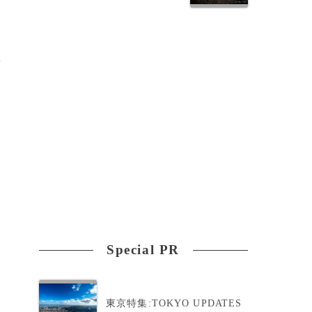
集
Special PR
東京特集:TOKYO UPDATES