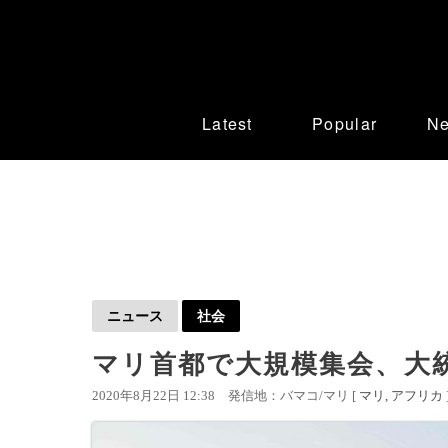
Latest
Popular
N
ニュース
社会
マリ首都で大規模集会、大
2020年8月22日 12:38
発信地：バマコ/マリ [
マリ
アフリカ