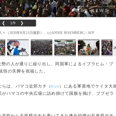
❮
1/9
❯
年8月21日撮影）。(c)ANNIE RISEMBERG / AFP
日、大勢の人が通りに繰り出し、同国軍によるイブラヒム・ブ
統領の失脚を祝福した。
士らは、バマコ近郊カチ（
）にある軍基地でケイタ大
Kati
民がバマコの中央広場に詰め掛けて国旗を掲げ、ブブゼラ
月前から大規模デモを率いてきた連合組織が反政府デモ