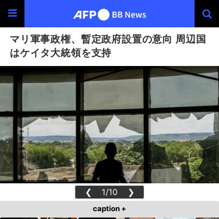
マリ軍事政権、暫定政府設置の意向 周辺国
はケイタ大統領を支持
❮
1/10
❯
caption +