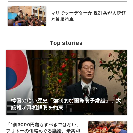
マリでクーデターか 反乱兵が大統領
と首相拘束
Top stories
韓国の暗い歴史「強制的な国際養子縁組」、大
統領が真相解明を約束
「1個3000円超もすべきではない」
ブリトーの価格めぐる議論、米共和