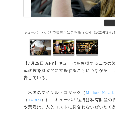
キューバ・ハバナで葉巻たばこを吸う女性（2020年2月24日撮影、資
【7月29日 AFP】キューバを象徴する二
裁政権を財政的に支援することにつながる─
告している。
米国のマイケル・コザック（
Michael Kozak
（
）に「キューバの経済は私有財産の
Twitter
や葉巻は、人的コストに見合わないぜいたく