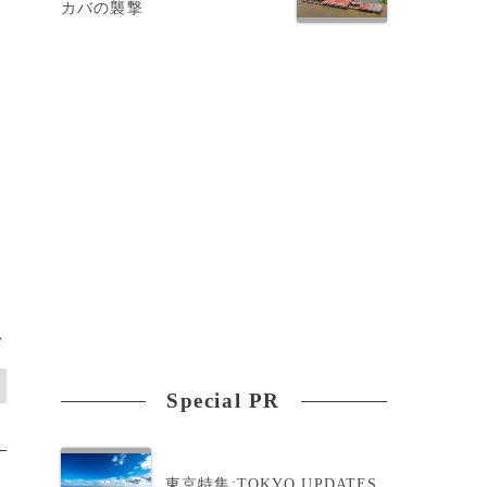
カバの襲撃
>
Special PR
東京特集:TOKYO UPDATES