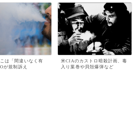
こは「間違いなく有
米CIAのカストロ暗殺計画、毒
HOが規制訴え
入り葉巻や貝殻爆弾など