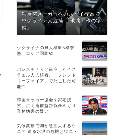
独軍需メーカーへのスパイ行為で
ウクライナ人逮捕 「破壊工作の準
備」
ウクライナの無人機605機撃
墜、ロシア国防省
パレスチナ人と衝突したイス
独
ラエル人入植者、「フレンド
リーファイア」で死亡した可
能性
韓国サッカー協会を家宅捜
索、洪明甫前監督就任めぐり
業務妨害の疑い
気候変動で湖が急拡大するケ
ニア 迫る水没の危機とワニ・