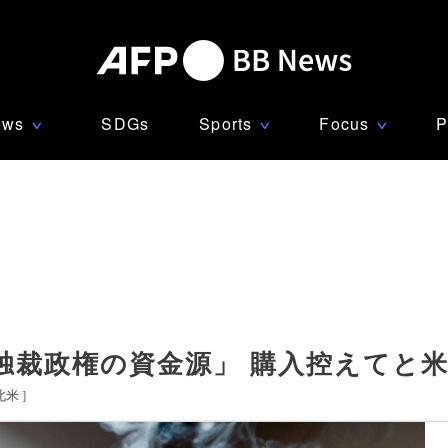
ews
SDGs
Sports
Focus
P
∨
∨
∨
独裁政権の資金源」 購入控えてと
北米
]