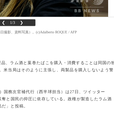
❮
1/3
❯
料写真）。(c)Adalberto ROQUE / AFP
つの製品、ラム酒と葉巻たばこを購入・消費することは同国の
─。米当局はそのように主張し、両製品を購入しないよう警
）国務次官補代行（西半球担当）は27日、ツイッター
収奪と国民の抑圧に依存している。政権が製造したラム酒
品だ」と投稿。