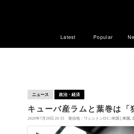
Latest
Popular
N
ニュース
政治・経済
キューバ産ラムと葉巻は「
2020年7月29日 20:35
発信地：ワシントンD.C./米国 [
米国