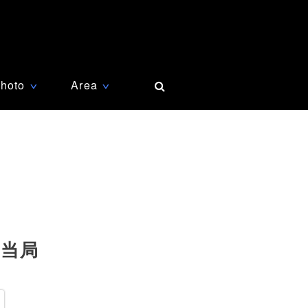
hoto
Area
∨
∨
米当局