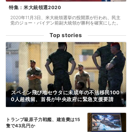
特集：米大統領選2020
2020年11月3日、米大統領選挙の投開票が行われ、民主
党のジョー・バイデン前副大統領が勝利を確実にした。
Top stories
スペイン飛び地セウタに未成年の不法移民100
0人超残留、首長が中央政府に緊急支援要請
トランプ級原子力戦艦、建造費は15
隻で43兆円か