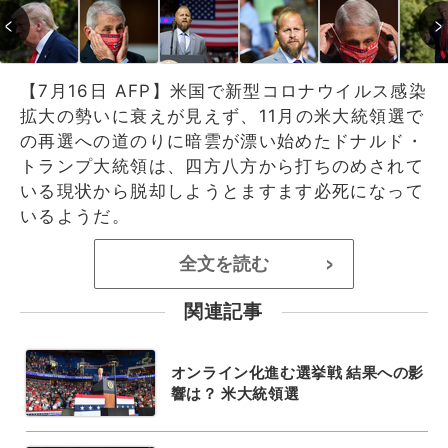
【7月16日 AFP】米国で新型コロナウイルス感染
拡大の勢いに衰えが見えず、11月の米大統領選で
の再選への道のりに暗雲が漂い始めたドナルド・
トランプ大統領は、四方八方から打ちのめされて
いる現状から脱却しようとますます必死になって
いるようだ。
全文を読む
>
関連記事
オンライン化進む選挙戦 結果への影
響は？ 米大統領選