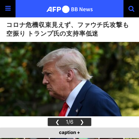
コロナ危機収束見えず、ファウチ氏攻撃も
空振り トランプ氏の支持率低迷
❮
1/6
❯
caption +