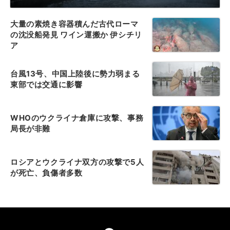
大量の素焼き容器積んだ古代ローマ
の沈没船発見 ワイン運搬か 伊シチリ
ア
台風13号、中国上陸後に勢力弱まる
東部では交通に影響
WHOのウクライナ倉庫に攻撃、事務
局長が非難
ロシアとウクライナ双方の攻撃で5人
が死亡、負傷者多数