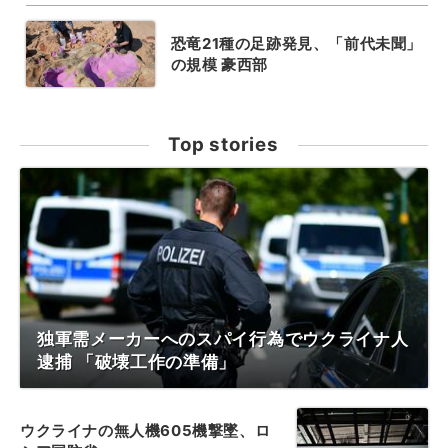
恐竜21種の足跡発見、「前代未聞」
の規模 豪西部
Top stories
独軍需メーカーへのスパイ行為でウクライナ人
逮捕 「破壊工作の準備」
ウクライナの無人機605機撃墜、ロ