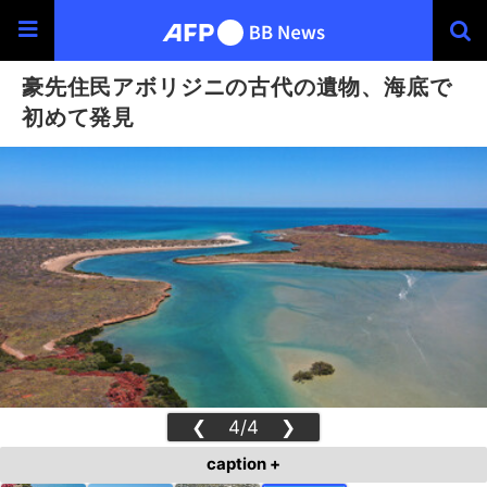
豪先住民アボリジニの古代の遺物、海底で
初めて発見
❮
4/4
❯
caption +