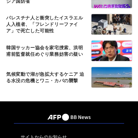
シア国防省
パレスチナ人と衝突したイスラエル
人入植者、「フレンドリーファイ
ア」で死亡した可能性
韓国サッカー協会を家宅捜索、洪明
甫前監督就任めぐり業務妨害の疑い
気候変動で湖が急拡大するケニア 迫
る水没の危機とワニ・カバの襲撃
サイトからのお知らせ