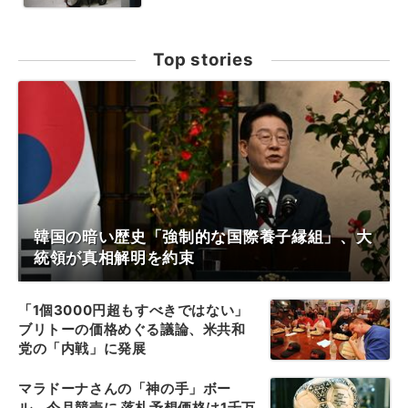
Top stories
韓国の暗い歴史「強制的な国際養子縁組」、大
統領が真相解明を約束
「1個3000円超もすべきではない」
ブリトーの価格めぐる議論、米共和
党の「内戦」に発展
マラドーナさんの「神の手」ボー
ル、今月競売に 落札予想価格は1千万