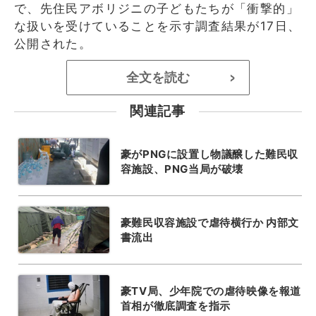
で、先住民アボリジニの子どもたちが「衝撃的」
な扱いを受けていることを示す調査結果が17日、
公開された。
全文を読む
>
関連記事
豪がPNGに設置し物議醸した難民収
容施設、PNG当局が破壊
豪難民収容施設で虐待横行か 内部文
書流出
豪TV局、少年院での虐待映像を報道
首相が徹底調査を指示