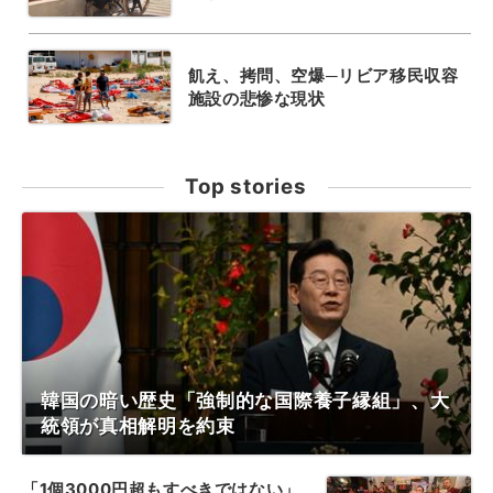
飢え、拷問、空爆─リビア移民収容
施設の悲惨な現状
Top stories
韓国の暗い歴史「強制的な国際養子縁組」、大
統領が真相解明を約束
「1個3000円超もすべきではない」