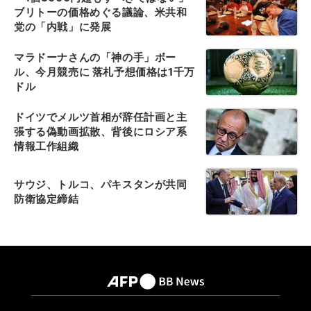
ブリトーの価格めぐる議論、米共和
党の「内戦」に発展
マラドーナさんの「神の手」ボー
ル、今月競売に 落札予想価格は1千万
ドル
ドイツでメルツ首相が辞任計画と主
張する偽動画拡散、背後にロシア系
情報工作組織
サウジ、トルコ、パキスタンが共同
防衛協定締結