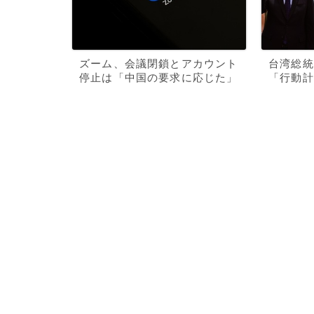
ズーム、会議閉鎖とアカウント
台湾総統
停止は「中国の要求に応じた」
「行動計