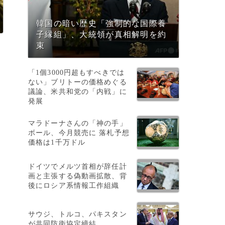
韓国の暗い歴史「強制的な国際養
子縁組」、大統領が真相解明を約
束
「1個3000円超もすべきでは
ない」ブリトーの価格めぐる
議論、米共和党の「内戦」に
発展
マラドーナさんの「神の手」
ボール、今月競売に 落札予想
価格は1千万ドル
ドイツでメルツ首相が辞任計
策
画と主張する偽動画拡散、背
後にロシア系情報工作組織
サウジ、トルコ、パキスタン
が共同防衛協定締結