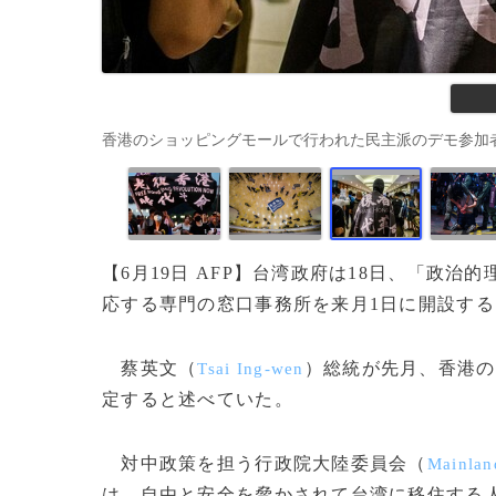
香港のショッピングモールで行われた民主派のデモ参加者（2020年6
【6月19日 AFP】台湾政府は18日、「政
応する専門の窓口事務所を来月1日に開設す
蔡英文（
）総統が先月、香港の
Tsai Ing-wen
定すると述べていた。
対中政策を担う行政院大陸委員会（
Mainlan
は、自由と安全を脅かされて台湾に移住する