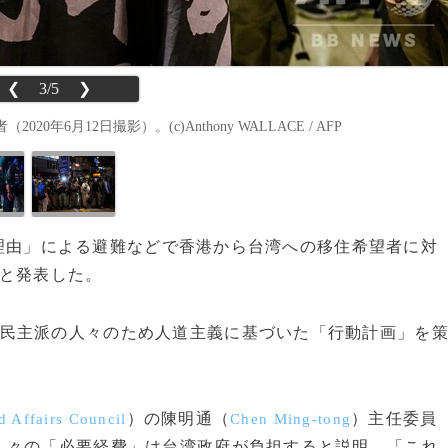
❮
3/5
❯
月12日撮影）。(c)Anthony WALLACE / AFP
治的理由」による避難などで香港から台湾への移住希望者に対
ると発表した。
民主派の人々のため人道主義に基づいた「行動計画」を
）の陳明通（
）主任委員
d Affairs Council
Chen Ming-tong
人々の「必要経費」は台湾政府が負担すると説明。「これ