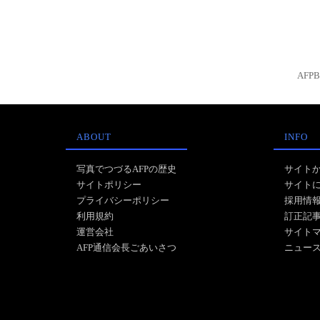
AFP
ABOUT
INFO
写真でつづるAFPの歴史
サイト
サイトポリシー
サイト
プライバシーポリシー
採用情
利用規約
訂正記
運営会社
サイト
AFP通信会長ごあいさつ
ニュー