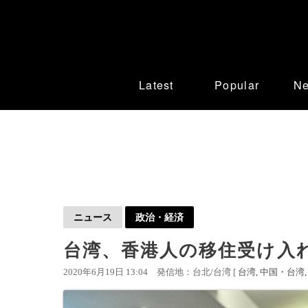
Latest
Popular
N
ニュース
政治・経済
台湾、香港人の移住受け入
2020年6月19日 13:04
発信地：台北/台湾 [
台湾
中国・台湾