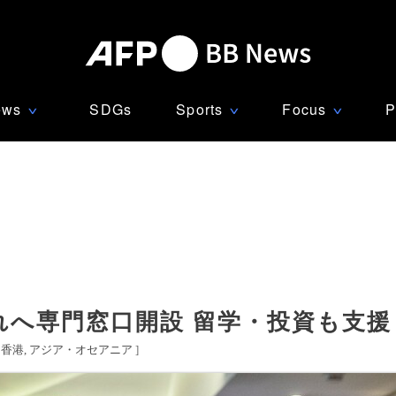
ews
SDGs
Sports
Focus
P
∨
∨
∨
れへ専門窓口開設 留学・投資も支援
香港
アジア・オセアニア
]