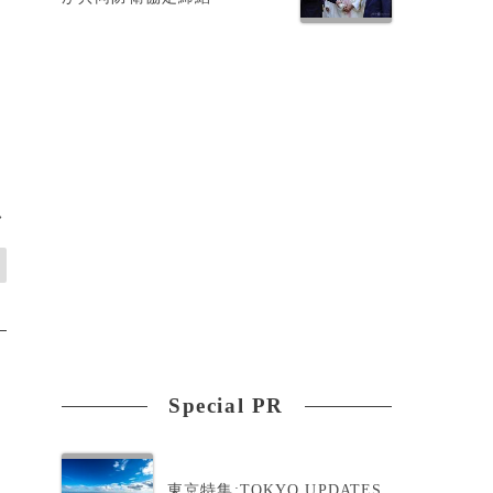
>
Special PR
東京特集:TOKYO UPDATES