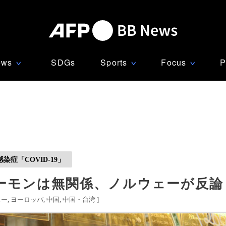
ews
SDGs
Sports
Focus
P
∨
∨
∨
症「COVID-19」
ーモンは無関係、ノルウェーが反論
ェー
ヨーロッパ
中国
中国・台湾
]