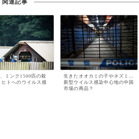
関連記事
、ミンク1500匹の殺
生きたオオカミの子やネズミ…
 ヒトへのウイルス感
新型ウイルス感染中心地の中国
市場の商品？