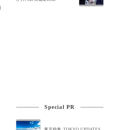
相
Special PR
が
東京特集:TOKYO UPDATES