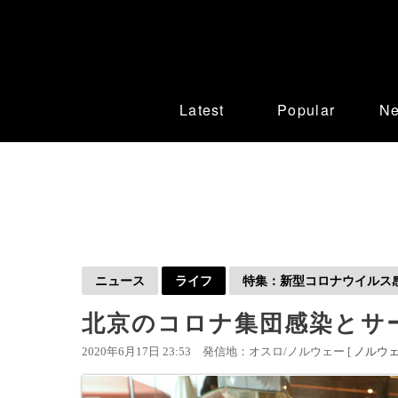
Latest
Popular
N
ニュース
ライフ
特集：新型コロナウイルス感染
北京のコロナ集団感染とサ
2020年6月17日 23:53
発信地：オスロ/ノルウェー [
ノルウ