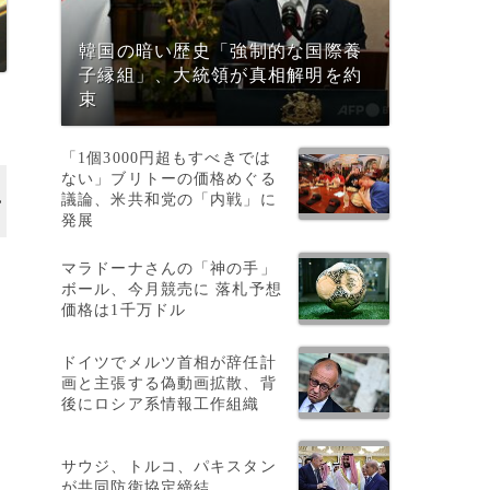
韓国の暗い歴史「強制的な国際養
子縁組」、大統領が真相解明を約
束
「1個3000円超もすべきでは
ない」ブリトーの価格めぐる
議論、米共和党の「内戦」に
発展
マラドーナさんの「神の手」
ボール、今月競売に 落札予想
価格は1千万ドル
ドイツでメルツ首相が辞任計
画と主張する偽動画拡散、背
市
後にロシア系情報工作組織
サウジ、トルコ、パキスタン
が共同防衛協定締結