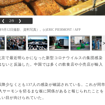
❮
2/9
❯
日撮影、資料写真）。(c)ERIC PIERMONT / AFP
国・北京で最近明らかになった新型コロナウイルスの集団感染
はないと反論した。中国では多くの飲食店や小売店が輸入
降少なくとも137人の感染が確認されている。これが同
入サーモンを切るまな板に関係があると報じられたことを
しい目が向けられていた。