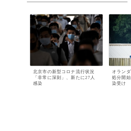
北京市の新型コロナ流行状況
オランダ
「非常に深刻」、新たに27人
処分開始
感染
染受け