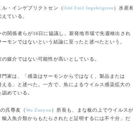
ミル・インゲブリクトセン（
）水産
Odd Emil Ingebrigtsen
伝えている。
の関係者らが16日に協議し、新発地市場で先週検出され
サーモンではないという結論に至ったと述べたという。
の媒介ではない可能性が高いとしている。
門家は、「感染はサーモンからではなく、製品または
考える」と述べた。一方で、魚によるウイルス感染拡大の
を認めている。
）の呉尊友（
）所長も、まな板の上でウイルス
Wu Zunyou
）輸入魚介類からもたらされたと証明するには不十分」だ