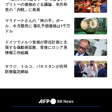
ブリトーの価格めぐる議論、米共和
党の「内戦」に発展
マラドーナさんの「神の手」ボー
ル、今月競売に 落札予想価格は1千万
ドル
ドイツでメルツ首相が辞任計画と主
張する偽動画拡散、背後にロシア系
情報工作組織
サウジ、トルコ、パキスタンが共同
防衛協定締結