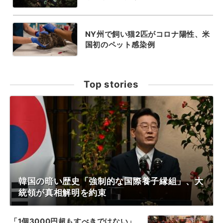
NY州で飼い猫2匹がコロナ陽性、米
国初のペット感染例
Top stories
韓国の暗い歴史「強制的な国際養子縁組」、大
統領が真相解明を約束
「1個3000円超もすべきではない」