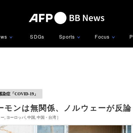
ews
SDGs
Sports
Focus
P
∨
∨
∨
症「COVID-19」
ーモンは無関係、ノルウェーが反論
ェー
ヨーロッパ
中国
中国・台湾
]