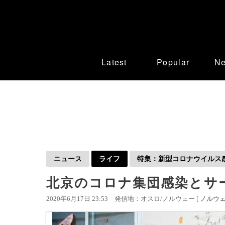
Latest
Popular
N
ニュース
ライフ
特集：新型コロナウイルス感染
北京のコロナ集団感染とサ
2020年6月17日 23:53
発信地：オスロ/ノルウェー [
ノルウ