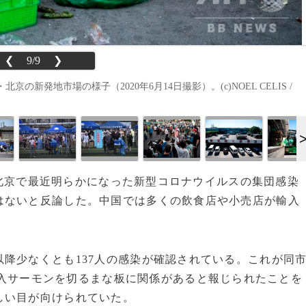
❮
9/9
❯
発地市場の様子（2020年6月14日撮影）。(c)NOEL CELIS /
国・北京で最近明らかになった新型コロナウイルスの集団感染
はないと反論した。中国では多くの飲食店や小売店が輸入
降少なくとも137人の感染が確認されている。これが同
入サーモンを切るまな板に関係があると報じられたことを
しい目が向けられていた。