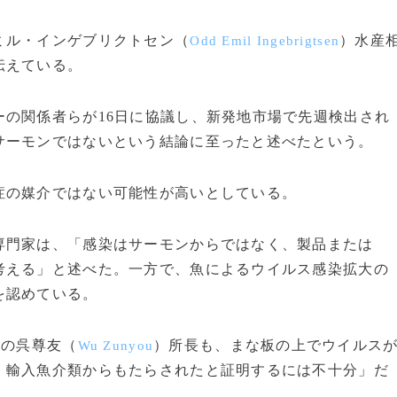
ミル・インゲブリクトセン（
）水産
Odd Emil Ingebrigtsen
伝えている。
の関係者らが16日に協議し、新発地市場で先週検出され
サーモンではないという結論に至ったと述べたという。
の媒介ではない可能性が高いとしている。
門家は、「感染はサーモンからではなく、製品または
考える」と述べた。一方で、魚によるウイルス感染拡大の
を認めている。
）の呉尊友（
）所長も、まな板の上でウイルス
Wu Zunyou
）輸入魚介類からもたらされたと証明するには不十分」だ