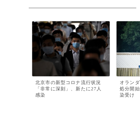
北京市の新型コロナ流行状況
オランダ
「非常に深刻」、新たに27人
処分開始
感染
染受け