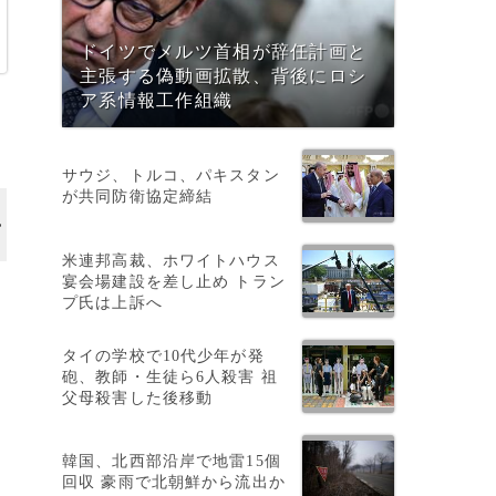
ドイツでメルツ首相が辞任計画と
主張する偽動画拡散、背後にロシ
ア系情報工作組織
サウジ、トルコ、パキスタン
が共同防衛協定締結
米連邦高裁、ホワイトハウス
宴会場建設を差し止め トラン
プ氏は上訴へ
タイの学校で10代少年が発
砲、教師・生徒ら6人殺害 祖
父母殺害した後移動
市
韓国、北西部沿岸で地雷15個
回収 豪雨で北朝鮮から流出か