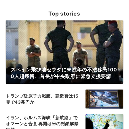
Top stories
スペイン飛び地セウタに未成年の不法移民100
0人超残留、首長が中央政府に緊急支援要請
トランプ級原子力戦艦、建造費は15
隻で43兆円か
イラン、ホルムズ海峡「新航路」で
オマーンと合意 再開は米の封鎖解除