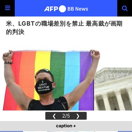
米、LGBTの職場差別を禁止 最高裁が画期
的判決
❮
2/5
❯
caption +