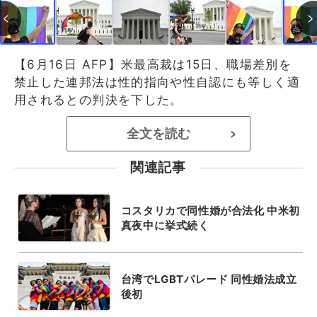
【6月16日 AFP】米最高裁は15日、職場差別を
禁止した連邦法は性的指向や性自認にも等しく適
用されるとの判決を下した。
全文を読む
>
関連記事
コスタリカで同性婚が合法化 中米初
真夜中に挙式続く
台湾でLGBTパレード 同性婚法成立
後初