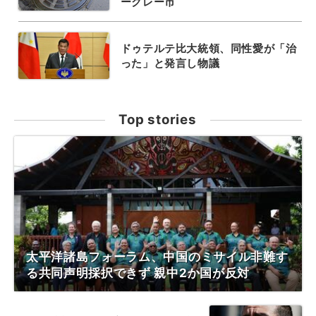
ークレー市
ドゥテルテ比大統領、同性愛が「治
った」と発言し物議
Top stories
太平洋諸島フォーラム、中国のミサイル非難す
る共同声明採択できず 親中2か国が反対