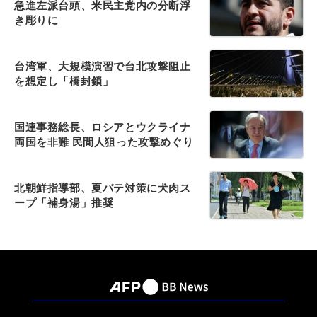
急進左派台頭、米民主党内の分断浮
き彫りに
台湾軍、大規模演習で台北攻撃阻止
を想定し「橋封鎖」
国連事務総長、ロシアとウクライナ
両国を非難 民間人狙った攻撃めぐり
北朝鮮指導部、夏バテ対策に犬肉ス
ープ「補身湯」推奨