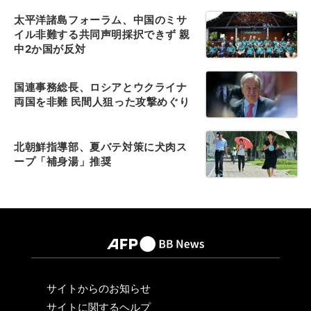
太平洋諸島フォーラム、中国のミサ
イル非難する共同声明採択できず 親
中2か国が反対
国連事務総長、ロシアとウクライナ
両国を非難 民間人狙った攻撃めぐり
北朝鮮指導部、夏バテ対策に犬肉ス
ープ「補身湯」推奨
サイトからのお知らせ
サイトに関するヘルプ