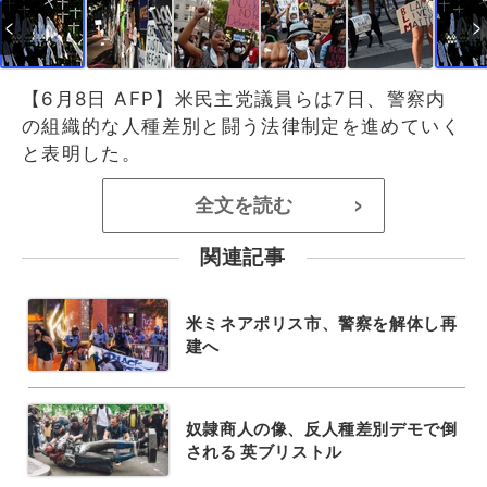
【6月8日 AFP】米民主党議員らは7日、警察内
の組織的な人種差別と闘う法律制定を進めていく
と表明した。
全文を読む
>
関連記事
米ミネアポリス市、警察を解体し再
建へ
奴隷商人の像、反人種差別デモで倒
される 英ブリストル