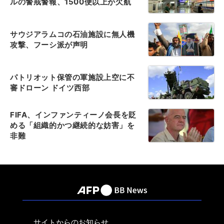
ルの警戒警報、1500便以上が欠航
サウジアラムコの石油施設に無人機
攻撃、フーシ派が声明
パトリオット保管の軍施設上空に不
審ドローン ドイツ西部
FIFA、インファンティーノ会長を貶
める「組織的かつ継続的な妨害」を
非難
サイトからのお知らせ