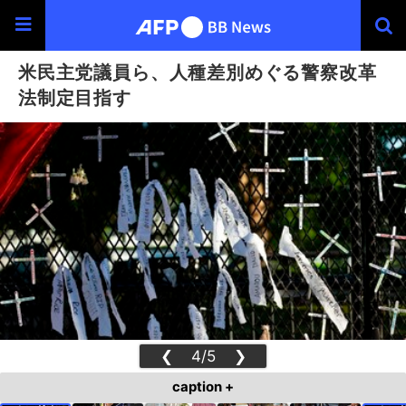
米民主党議員ら、人種差別めぐる警察改革
法制定目指す
❮
4/5
❯
caption +