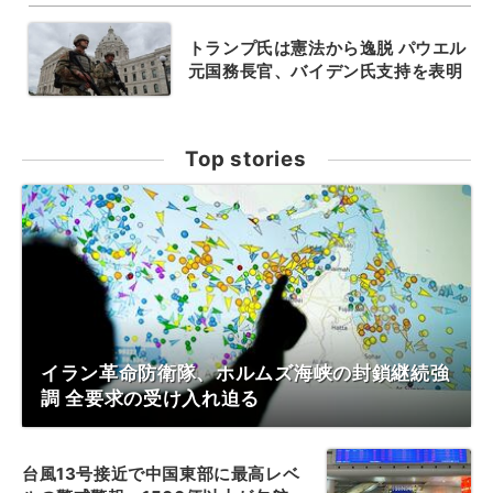
トランプ氏は憲法から逸脱 パウエル
元国務長官、バイデン氏支持を表明
Top stories
イラン革命防衛隊、ホルムズ海峡の封鎖継続強
調 全要求の受け入れ迫る
台風13号接近で中国東部に最高レベ