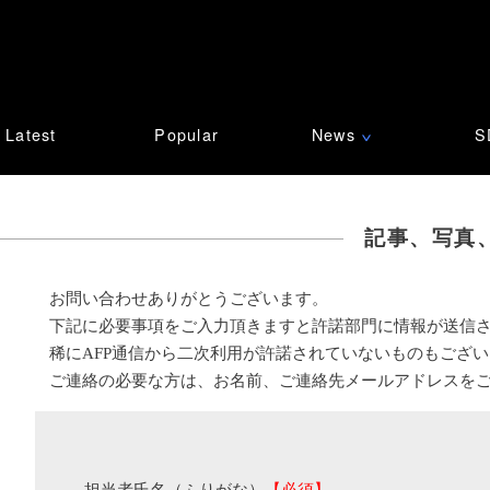
Latest
Popular
News
S
∨
記事、写真
お問い合わせありがとうございます。
下記に必要事項をご入力頂きますと許諾部門に情報が送信
稀にAFP通信から二次利用が許諾されていないものもござ
ご連絡の必要な方は、お名前、ご連絡先メールアドレスを